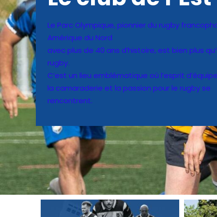
Le Parc Olympique, pionnier du rugby francoph
Amérique du Nord
avec plus de 40 ans d’histoire, est bien plus qu
rugby.
C’est un lieu emblématique où l’esprit d’équipe
la camaraderie et la passion pour le rugby se
rencontrent.