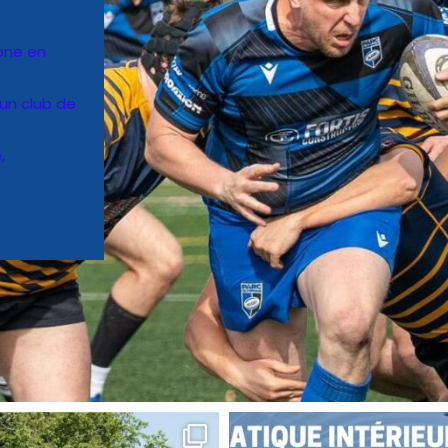
one en
’un club de
,